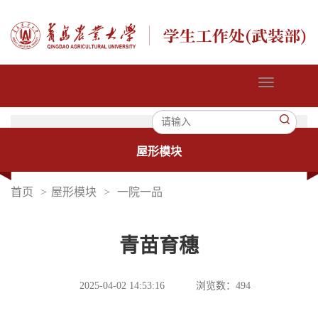
切
换
导
航
屋形模块
首页
>
屋形模块
>
一院一品
青苗育穗
2025-04-02 14:53:16
浏览数：
494