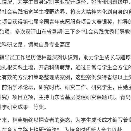
情况，为学生量身定制学业提升路径，她所带的班级中，资环
借社会实践拓宽学生视野边界，将农大精神内化到自身的育人
生项目获得第七届全国青年志愿服务项目大赛银奖，指导
项1项，多次获评山东省暑期“三下乡”社会实践优秀指导
研之路，铸就自身专业高度
导员工作经历使林鑫深刻认识到，助力学生成长与雕琢
她扎根实践土壤，开启科研萌芽，通过日常与学生全方位
之有效的方法和策略整理成案例，这些案例获得省级以上
、前沿学术论坛，研究时代、研究工作、研究学生，由她
研究）项目立项，主持山东省基层党建研究课题1项、青岛
科学研究成果一等奖。
，林鑫始终以探索者的姿态，为学生成长成才编写着专属
，在育人之路上精研“算法”，为培育时代新人全力以赴。