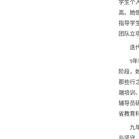
学生个人
高。她
指导学
团队立
迭代科
9年辅
阶段，
那些行
端培训
辅导员
省教育
九年来
与坚守