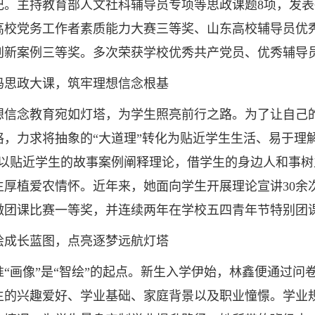
记。主持教育部人文社科辅导员专项等思政课题8项，发表
高校党务工作者素质能力大赛三等奖、山东高校辅导员优
创新案例三等奖。多次荣获学校优秀共产党员、优秀辅导
政大课，筑牢理想信念根基
念教育宛如灯塔，为学生照亮前行之路。为了让自己的思
格，力求将抽象的“大道理”转化为贴近学生生活、易于理解
，以贴近学生的故事案例阐释理论，借学生的身边人和事树立
生厚植爱农情怀。近年来，她面向学生开展理论宣讲30余
微团课比赛一等奖，并连续两年在学校五四青年节特别团
长蓝图，点亮逐梦远航灯塔
画像”是“智绘”的起点。新生入学伊始，林鑫便通过问
生的兴趣爱好、学业基础、家庭背景以及职业憧憬。学业规