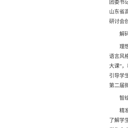
团委书
山东省
研讨会
解码思
理想信
语言风
大课”
引导学
第二届
智绘成
精准“
了解学